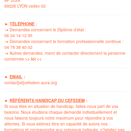
BP 2024
69226 LYON cedex 02
►
TÉLÉPHONE
:
→
Demandes concernant le Diplôme d’état :
06 24 14 12 95
→
Demandes concernant le formation professionnelle continue :
04 78 38 40 02
→
Autres demandes, merci de contacter directement la
personne
concernée
>> ici <<
►
EMAIL
:
contact[at]cefedem-aura.org
►
RÉFÉRENTS HANDICAP DU CEFEDEM
:
Si vous êtes en situation de handicap, faites-nous part de vos
besoins. Nous étudions chaque demande individuellement et
nous faisons toujours notre maximum pour répondre à vos
attentes. Si vous estimez être en capacité de suivre nos
formations et correspondre aux prérequis indiqués, n’hésitez pas