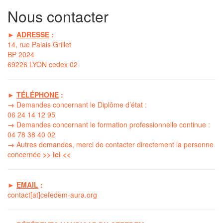
Nous contacter
►
ADRESSE
:
14, rue Palais Grillet
BP 2024
69226 LYON cedex 02
►
TÉLÉPHONE
:
→
Demandes concernant le Diplôme d’état :
06 24 14 12 95
→
Demandes concernant le formation professionnelle continue :
04 78 38 40 02
→
Autres demandes, merci de contacter directement la
personne
concernée
>> ici <<
►
EMAIL
:
contact[at]cefedem-aura.org