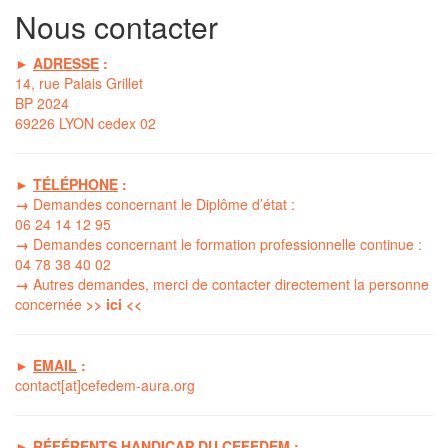
Nous contacter
►
ADRESSE
:
14, rue Palais Grillet
BP 2024
69226 LYON cedex 02
►
TÉLÉPHONE
:
→
Demandes concernant le Diplôme d’état :
06 24 14 12 95
→
Demandes concernant le formation professionnelle continue :
04 78 38 40 02
→
Autres demandes, merci de contacter directement la
personne
concernée
>> ici <<
►
EMAIL
:
contact[at]cefedem-aura.org
►
RÉFÉRENTS HANDICAP DU CEFEDEM
: