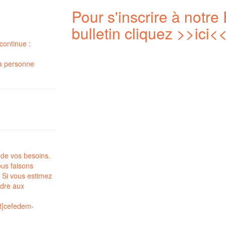
Pour s'inscrire à notre 
bulletin cliquez
>>ici<
continue :
a
personne
 de vos besoins.
us faisons
 Si vous estimez
ndre aux
t]cefedem-