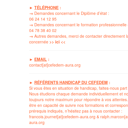
►
TÉLÉPHONE
:
→
Demandes concernant le Diplôme d’état :
06 24 14 12 95
→
Demandes concernant le formation professionnelle 
04 78 38 40 02
→
Autres demandes, merci de contacter directement l
concernée
>> ici <<
►
EMAIL
:
contact[at]cefedem-aura.org
►
RÉFÉRENTS HANDICAP DU CEFEDEM
:
Si vous êtes en situation de handicap, faites-nous part
Nous étudions chaque demande individuellement et no
toujours notre maximum pour répondre à vos attentes.
être en capacité de suivre nos formations et correspo
prérequis indiqués, n’hésitez pas à nous contacter :
francois.journet[at]cefedem-aura.org
&
ralph.marcon[a
aura.org