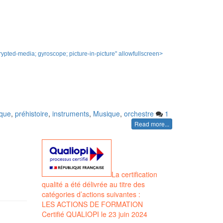
pted-media; gyroscope; picture-in-picture" allowfullscreen>
ique
,
préhistoire
,
instruments
,
Musique
,
orchestre
1
Read more...
La certification
qualité a été délivrée au titre des
catégories d’actions suivantes :
LES ACTIONS DE FORMATION
Certifié QUALIOPI le 23 juin 2024