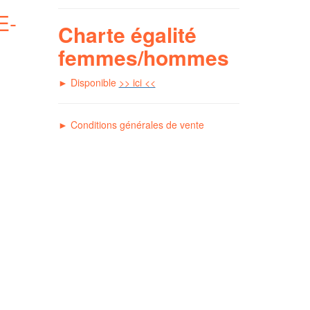
E-
Charte égalité
<
femmes/hommes
► Disponible
>> ici <<
►
C
onditions générales de vente