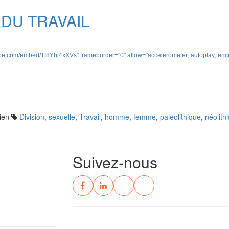
 DU TRAVAIL
ube.com/embed/TI8Yhj4xXVs" frameborder="0" allow="accelerometer; autoplay; encry
ien
Division
,
sexuelle
,
Travail
,
homme
,
femme
,
paléolithique
,
néolith
Suivez-nous