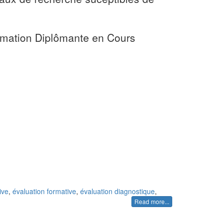
ormation Diplômante en Cours
ive
,
évaluation formative
,
évaluation diagnostique
,
Read more...