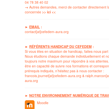
04 78 38 40 02
→
Autres demandes, merci de contacter directement l
concernée
>> ici <<
►
EMAIL
:
contact[at]cefedem-aura.org
►
RÉFÉRENTS HANDICAP DU CEFEDEM
:
Si vous êtes en situation de handicap, faites-nous part
Nous étudions chaque demande individuellement et no
toujours notre maximum pour répondre à vos attentes.
être en capacité de suivre nos formations et correspo
prérequis indiqués, n’hésitez pas à nous contacter :
francois.journet[at]cefedem-aura.org
&
ralph.marcon[a
aura.org
►
NOTRE ENVIRONNEMENT NUMÉRIQUE DE TRAV
Moodle