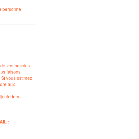
a
personne
 de vos besoins.
us faisons
 Si vous estimez
ndre aux
t]cefedem-
AIL
: