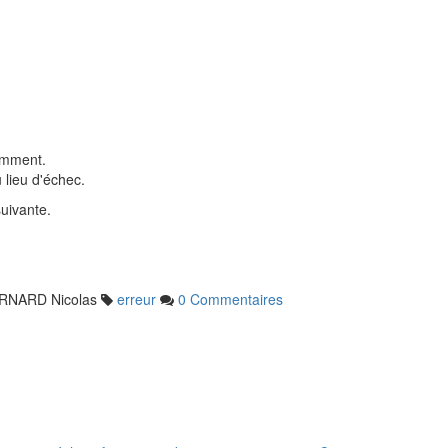
iemment.
u lieu d'échec.
 suivante.
ERNARD Nicolas
erreur
0 Commentaires