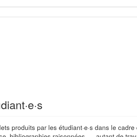
diant·e·s
ets produits par les étudiant·e·s dans le cadr
yse, bibliographies raisonnées, ... autant de tr