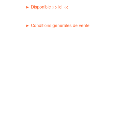
► Disponible
>> ici <<
►
C
onditions générales de vente