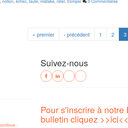
,
notion
,
échec
,
faute
,
mistake
,
rater
,
tromper
0 Commentaires
« premier
‹ précédent
1
2
3
Suivez-nous
Pour s'inscrire à notre 
bulletin cliquez
>>ici<
continue :